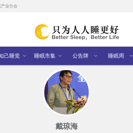
眠产业分会
知己睡觉
睡眠市集
公告牌
睡眠周
戴琼海