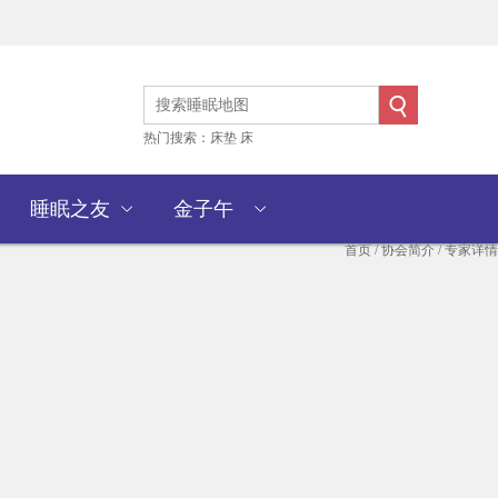
热门搜索：
床垫
床
睡眠之友
金子午
首页
/
协会简介
/ 专家详情