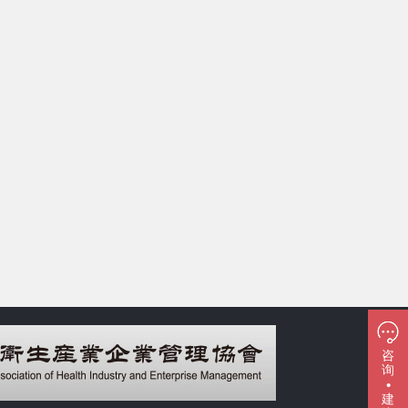
咨
询
·
建